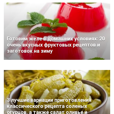
Готовим желе в домашних условиях: 20
очень вкусных фруктовых рецептов и
заготовок на зиму
3 лучшие вариации приготовления
классического рецепта соленых
огурцов, а также салат оливье и