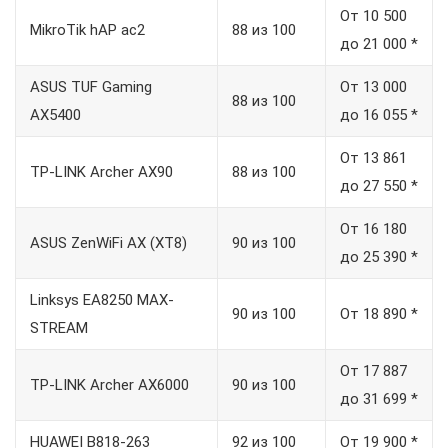
От 10 500
MikroTik hAP ac2
88 из 100
до 21 000 *
ASUS TUF Gaming
От 13 000
88 из 100
AX5400
до 16 055 *
От 13 861
TP-LINK Archer AX90
88 из 100
до 27 550 *
От 16 180
ASUS ZenWiFi AX (XT8)
90 из 100
до 25 390 *
Linksys EA8250 MAX-
90 из 100
От 18 890 *
STREAM
От 17 887
TP-LINK Archer AX6000
90 из 100
до 31 699 *
HUAWEI B818-263
92 из 100
От 19 900 *