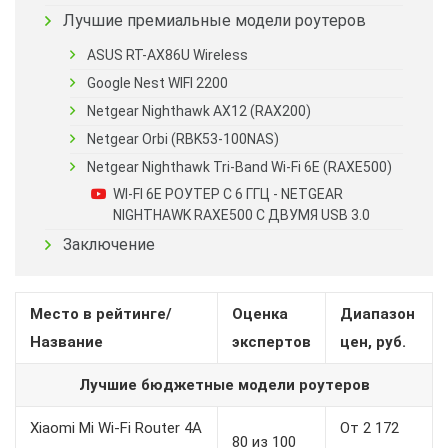
Лучшие премиальные модели роутеров
ASUS RT-AX86U Wireless
Google Nest WIFI 2200
Netgear Nighthawk AX12 (RAX200)
Netgear Orbi (RBK53-100NAS)
Netgear Nighthawk Tri-Band Wi-Fi 6E (RAXE500)
WI-FI 6E РОУТЕР С 6 ГГЦ - NETGEAR
NIGHTHAWK RAXE500 С ДВУМЯ USB 3.0
Заключение
Место в рейтинге/
Оценка
Диапазон
Название
экспертов
цен, руб.
Лучшие бюджетные модели роутеров
Xiaomi Mi Wi-Fi Router 4A
От 2 172
80 из 100