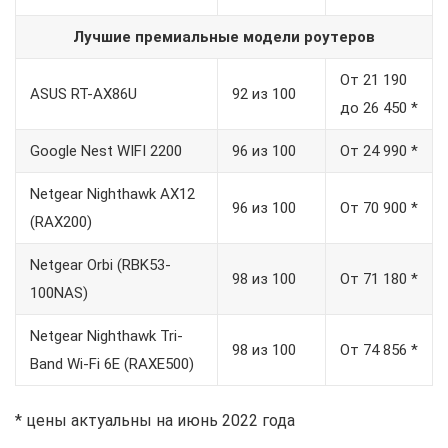
Лучшие премиальные модели роутеров
От 21 190
ASUS RT-AX86U
92 из 100
до 26 450 *
Google Nest WIFI 2200
96 из 100
От 24 990 *
Netgear Nighthawk AX12
96 из 100
От 70 900 *
(RAX200)
Netgear Orbi (RBK53-
98 из 100
От 71 180 *
100NAS)
Netgear Nighthawk Tri-
98 из 100
От 74 856 *
Band Wi-Fi 6E (RAXE500)
* цены актуальны на июнь 2022 года