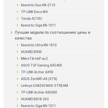
Keenetic Duo KN-2110
TP-LINK Deco M4
Tenda AC10U
Keenetic Giga KN-1011
Лучшие модели по соотношению цены и
качества
Keenetic Ultra KN-1810
HUAWEI B900
MikroTik hAP ac2
ASUS TUF Gaming AX5400
TP-LINK Archer AX90
ASUS ZenWiFi AX (XT8)
Linksys EA8250 MAX-STREAM
TP-LINK Archer AX6000
HUAWEI B818-263
Keenetic Giga KN-1011