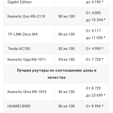
Gigabit Edition
до 4 190 *
От 4 000
Keenetic Duo KN-2110
80 из 100
до 10 394 *
От 4 117
TP-LINK Deco M4
80 из 100
до 11 059 *
Tenda AC10U
82 из 100
От 4 990 *
Keenetic Giga KN-1011
84 из 100
От 7 720 *
Лучшие роутеры по соотношению цены и
качества
От 8 729
Keenetic Ultra KN-1810
86 из 100
до 25 699 *
HUAWEI B900
86 из 100
От 8 990 *