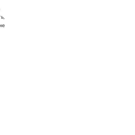
а
ь,
не