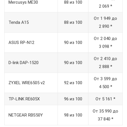
Mercusys ME30
88 из 100
2 069 *
От 1 949 до
Tenda A15
88 из 100
2 890 *
От 2 040 до
ASUS RP-N12
90 из 100
3 098 *
От 2 410 до
D-link DAP-1520
90 из 100
2 888 *
От 3 599 до
ZYXEL WRE6505 v2
92 из 100
4 500 *
TP-LINK RE605X
96 из 100
От 5 161 *
От 35 990 до
NETGEAR RBS50Y
98 из 100
37 840 *