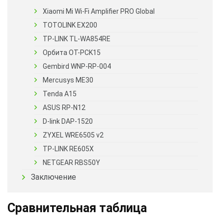
Xiaomi Mi Wi-Fi Amplifier PRO Global
TOTOLINK EX200
TP-LINK TL-WA854RE
Орбита OT-PCK15
Gembird WNP-RP-004
Mercusys ME30
Tenda A15
ASUS RP-N12
D-link DAP-1520
ZYXEL WRE6505 v2
TP-LINK RE605X
NETGEAR RBS50Y
Заключение
Сравнительная таблица