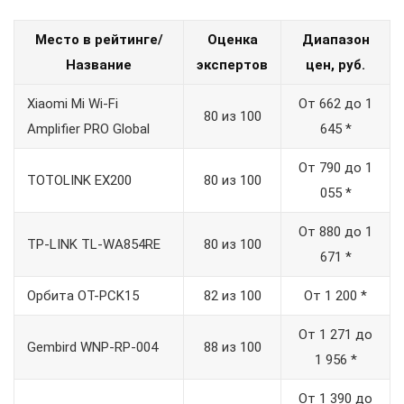
Место в рейтинге/
Оценка
Диапазон
Название
экспертов
цен, руб.
Xiaomi Mi Wi-Fi
От 662 до 1
80 из 100
Amplifier PRO Global
645 *
От 790 до 1
TOTOLINK EX200
80 из 100
055 *
От 880 до 1
TP-LINK TL-WA854RE
80 из 100
671 *
Орбита OT-PCK15
82 из 100
От 1 200 *
От 1 271 до
Gembird WNP-RP-004
88 из 100
1 956 *
От 1 390 до