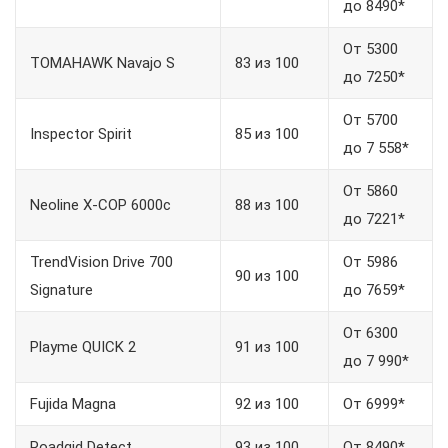
до 8490*
От 5300
TOMAHAWK Navajo S
83 из 100
до 7250*
От 5700
Inspector Spirit
85 из 100
до 7 558*
От 5860
Neoline X-COP 6000c
88 из 100
до 7221*
TrendVision Drive 700
От 5986
90 из 100
Signature
до 7659*
От 6300
Playme QUICK 2
91 из 100
до 7 990*
Fujida Magna
92 из 100
От 6999*
Roadgid Detect
93 из 100
От 8490*