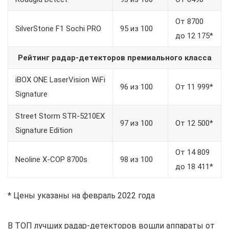
От 8700
SilverStone F1 Sochi PRO
95 из 100
до 12 175*
Рейтинг радар-детекторов премиального класса
iBOX ONE LaserVision WiFi
96 из 100
От 11 999*
Signature
Street Storm STR-5210EX
97 из 100
От 12 500*
Signature Edition
От 14 809
Neoline X-COP 8700s
98 из 100
до 18 411*
* Цены указаны на февраль 2022 года
В ТОП лучших радар-детекторов вошли аппараты от