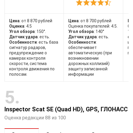
Цена
: от 8 870 рублей
Цена
: от 8 700 рублей
Це
Оценка
: 4.5
Оценка покупателей: 4.5.
Оц
Угол обзора
: 150°.
Угол обзора
: 140°
15
Датчик удара
: есть.
Датчик удара
: есть.
ес
Особенности
: есть база
Особенности
:
им
сигнатур радаров,
обеспечивает
пр
предупреждение о
автоматическую (при
по
камерах контроля
возникновении
скорости, система
дорожных коллизий)
контроля движения по
защиту записанной
полосам.
информации
5
Inspector Scat SE (Quad HD), GPS, ГЛОНАСС
Оценка редакции 88 из 100