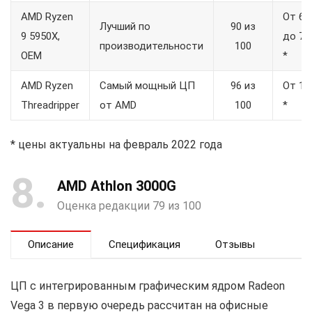
AMD Ryzen
От 65
Лучший по
90 из
9 5950X,
до 78
производительности
100
OEM
*
AMD Ryzen
Самый мощный ЦП
96 из
От 14
Threadripper
от AMD
100
*
* цены актуальны на февраль 2022 года
8
AMD Athlon 3000G
Оценка редакции 79 из 100
Описание
Спецификация
Отзывы
ЦП с интегрированным графическим ядром Radeon
Vega 3 в первую очередь рассчитан на офисные