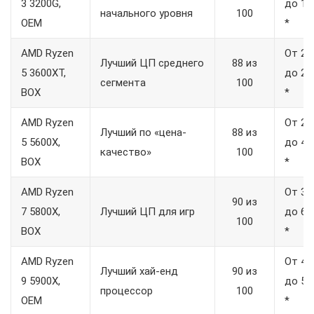
3 3200G,
до 16
начального уровня
100
OEM
*
AMD Ryzen
От 22
Лучший ЦП среднего
88 из
5 3600XT,
до 25
сегмента
100
BOX
*
AMD Ryzen
От 24
Лучший по «цена-
88 из
5 5600X,
до 41
качество»
100
BOX
*
AMD Ryzen
От 32
90 из
7 5800X,
Лучший ЦП для игр
до 60
100
BOX
*
AMD Ryzen
От 44
Лучший хай-енд
90 из
9 5900X,
до 55
процессор
100
OEM
*