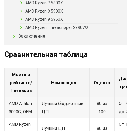
AMD Ryzen 7 5800X
AMD Ryzen 9 5900X
AMD Ryzen 9 5950X
AMD Ryzen Threadripper 2990WX
Заключение
Сравнительная таблица
Место в
Диап
рейтинге/
Номинация
Оценка
цен, 
Название
AMD Athlon
Лучший бюджетный
80 из
От 4 
3000G, OEM
ЦП
100
до 7 2
AMD Ryzen
От 12
Лучший ЦП
80 из