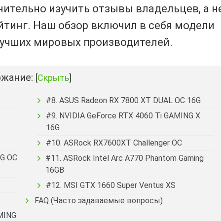
нительно изучить отзывы владельцев, а н
йтинг. Наш обзор включил в себя модели
лучших мировых производителей.
жание:
[
Скрыть
]
#8. ASUS Radeon RX 7800 XT DUAL OC 16G
#9. NVIDIA GeForce RTX 4060 Ti GAMING X
16G
#10. ASRock RX7600XT Challenger OC
NG OC
#11. ASRock Intel Arc A770 Phantom Gaming
16GB
#12. MSI GTX 1660 Super Ventus XS
FAQ (Часто задаваемые вопросы)
AMING