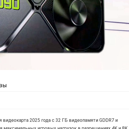
вы
я видеокарта 2025 года с 32 ГБ видеопамяти GDDR7 и
я максимальных игровых нагрузок в разрешениях 4K и 8K,