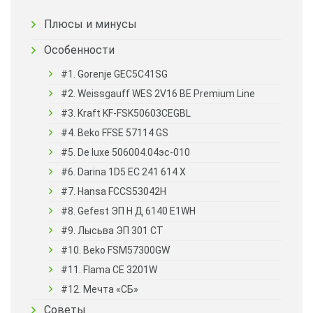
Плюсы и минусы
Особенности
#1. Gorenje GEC5C41SG
#2. Weissgauff WES 2V16 BE Premium Line
#3. Kraft KF-FSK50603CEGBL
#4. Beko FFSE 57114 GS
#5. De luxe 506004.04эс-010
#6. Darina 1D5 EC 241 614 X
#7. Hansa FCCS53042H
#8. Gefest ЭП Н Д 6140 E1WH
#9. Лысьва ЭП 301 СТ
#10. Beko FSM57300GW
#11. Flama CE 3201W
#12. Мечта «СБ»
Советы