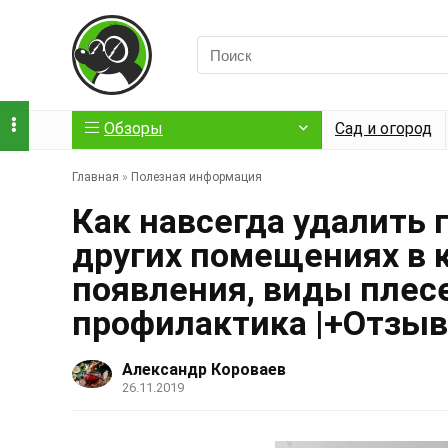
Обзоры
Сад и огород
Главная
»
Полезная информация
Как навсегда удалить г
других помещениях в 
появления, виды плес
профилактика |+Отзы
Александр Короваев
26.11.2019