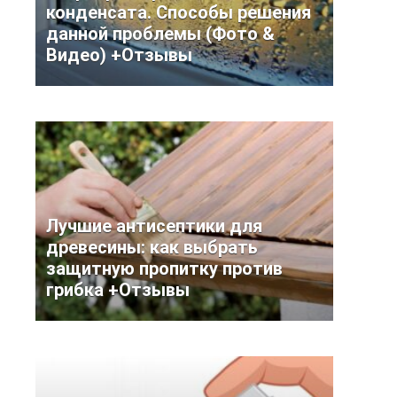
конденсата. Способы решения
данной проблемы (Фото &
Видео) +Отзывы
Лучшие антисептики для
древесины: как выбрать
защитную пропитку против
грибка +Отзывы