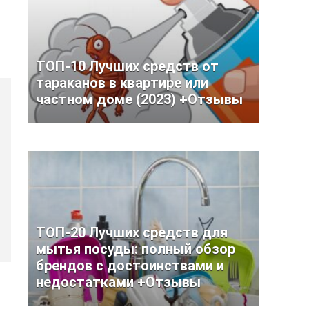
ТОП-10 Лучших средств от
тараканов в квартире или
частном доме (2023) +Отзывы
ТОП-20 Лучших средств для
мытья посуды: полный обзор
брендов с достоинствами и
недостатками +Отзывы