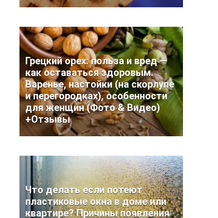
Грецкий орех: польза и вред —
как оставаться здоровым.
Варенье, настойки (на скорлупе
и перегородках), особенности
для женщин (Фото & Видео)
+Отзывы
Что делать если потеют
пластиковые окна в доме или
квартире? Причины появления