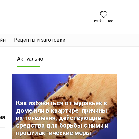
Избранное
йн
Рецепты и заготовки
Актуально
Как избавиться от муравьев в
доме или в квартире: причины
ия
их появления, действующие
средства для борьбы с ними и
профилактические меры