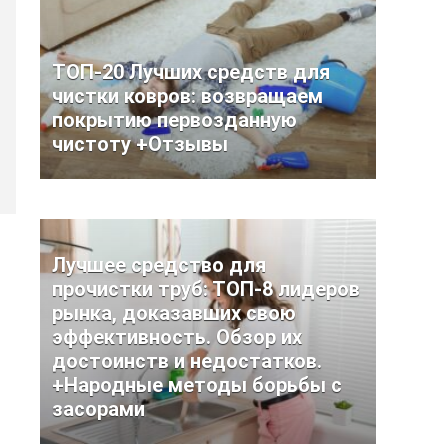
ТОП-20 Лучших средств для
чистки ковров: возвращаем
покрытию первозданную
чистоту +Отзывы
Лучшее средство для
прочистки труб: ТОП-8 лидеров
рынка, доказавших свою
эффективность. Обзор их
достоинств и недостатков.
+Народные методы борьбы с
засорами