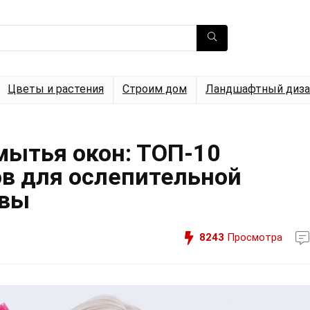
Цветы и растения
Строим дом
Ландшафтный диза
мытья окон: ТОП-10
в для ослепительной
ывы
8243
Просмотра