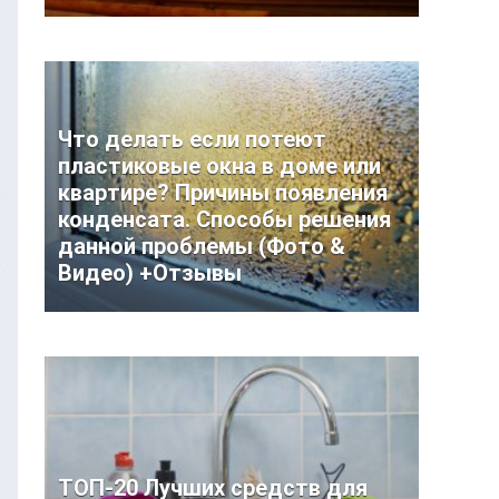
Что делать если потеют
пластиковые окна в доме или
квартире? Причины появления
конденсата. Способы решения
данной проблемы (Фото &
Видео) +Отзывы
ТОП-20 Лучших средств для