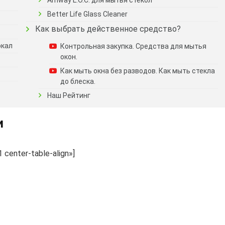
Amway L.O.C. для мытья стёкол
Better Life Glass Cleaner
Как выбрать действенное средство?
ркал
Контрольная закупка. Средства для мытья
окон.
Как мыть окна без разводов. Как мыть стекла
до блеска.
Наш Рейтинг
и
center-table-align»]