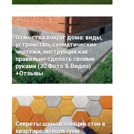
Отмостка вокруг дома: виды,
устройство, схематические
чертежи, инструкция как
правильно сделать своими
руками (30 Фото & Видео)
+Отзывы
Секреты шумоизоляции стен в
квартире: используем