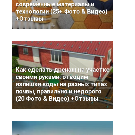
современные материалы и
технологии (25+ Фото & Видео)
+Отзывы
Как сделать дренаж на участке
своими руками: отводим
излишки воды на разных типах
почвы, правильно и недорого
(20 Фото & Видео) +Отзывы