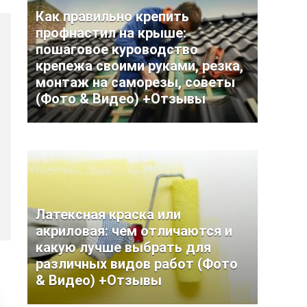
Как правильно крепить
профнастил на крыше:
пошаговое куроводство
крепежа своими руками, резка,
монтаж на саморезы, советы
(Фото & Видео) +Отзывы
Латексная краска или
акриловая: чем отличаются и
какую лучше выбрать для
различных видов работ (Фото
& Видео) +Отзывы