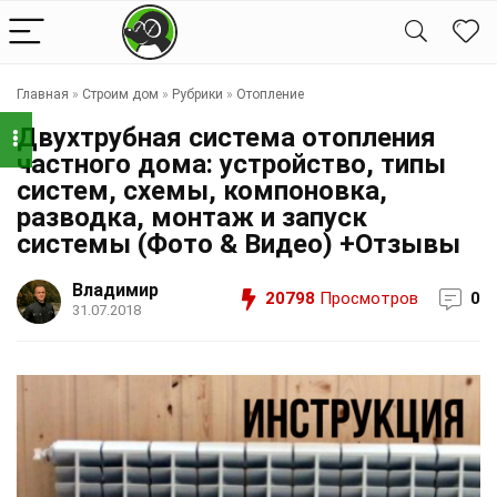
Главная
»
Строим дом
»
Рубрики
»
Отопление
Двухтрубная система отопления
частного дома: устройство, типы
систем, схемы, компоновка,
разводка, монтаж и запуск
системы (Фото & Видео) +Отзывы
Владимир
20798
Просмотров
0
31.07.2018