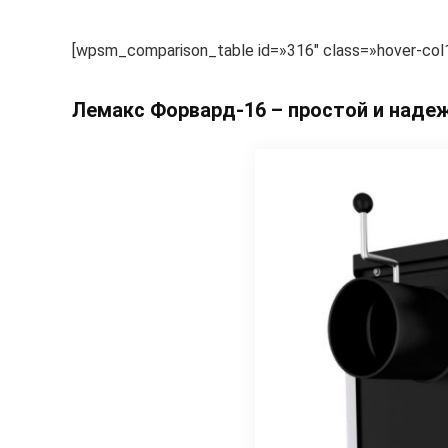
[wpsm_comparison_table id=»316″ class=»hover-col1 
Лемакс Форвард-16 – простой и наде