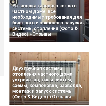
Установка газового котла в
частном доме: все
необходимые требования для
быстрого и законного запуска
системы отопления (Фото &
Видео) +Отзывы
Двухтрубная система
отопления частного дома:
устройство, типы систем,
схемы, компоновка, разводка,
монтаж и запуск системы
(Фото & Видео) +Отзывы
с