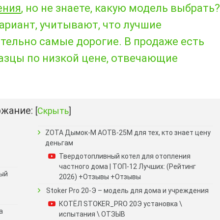
ения
, но не знаете, какую модель выбрать?
риант, учитывают, что лучшие
тельно самые дорогие. В продаже есть
азцы по низкой цене, отвечающие
жание:
[
Скрыть
]
ZOTA Дымок-М АОТВ-25М для тех, кто знает цену
деньгам
Твердотопливный котел для отопления
частного дома | ТОП-12 Лучших: (Рейтинг
ный
2026) +Отзывы +Отзывы
Stoker Pro 20-Э – модель для дома и учреждения
КОТЁЛ STOKER_PRO 20Э установка \
а
испытания \ ОТЗЫВ