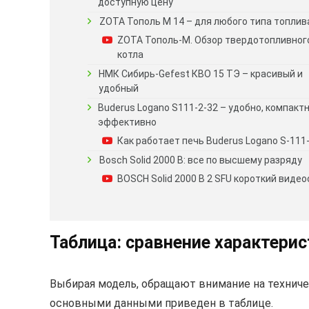
доступную цену
ZOTA Тополь М 14 – для любого типа топлив
ZOTA Тополь-М. Обзор твердотопливног
котла
НМК Сибирь-Gefest КВО 15 ТЭ – красивый и
удобный
Buderus Logano S111-2-32 – удобно, компактн
эффективно
Как работает печь Buderus Logano S-111
Bosch Solid 2000 B: все по высшему разряду
BOSCH Solid 2000 B 2 SFU короткий виде
Таблица: сравнение характери
Выбирая модель, обращают внимание на техничес
основными данными приведен в таблице.