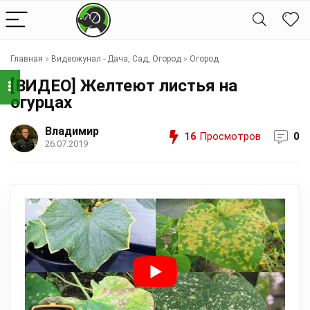
Главная
»
Видеожунал - Дача, Сад, Огород
»
Огород
[ВИДЕО] Желтеют листья на
огурцах
Владимир
16
Просмотров
0
26.07.2019