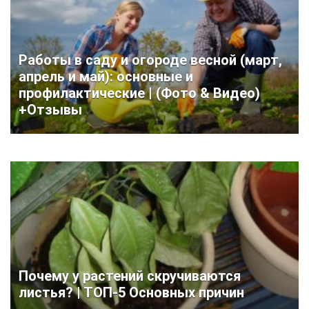
Работы в саду и огороде весной (март,
апрель и май): основные и
профилактические | (Фото & Видео)
+Отзывы
Почему у растений скручиваются
листья? | ТОП-5 Основных причин