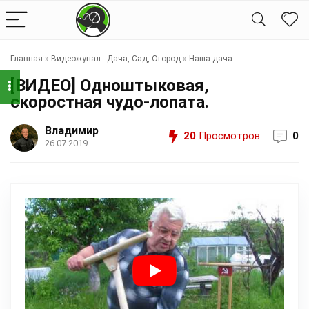
Главная
»
Видеожунал - Дача, Сад, Огород
»
Наша дача
[ВИДЕО] Одноштыковая,
скоростная чудо-лопата.
Владимир
20
Просмотров
0
26.07.2019