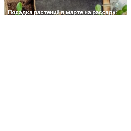
Посадка растений в марте на рассаду:
таблица по дням и культурам + лунный
календарь на март | (Фото &
Видео)+Отзывы
Krrot.Net ©
Еженедельный Интернет — журнал «Krrot» специально создан
для людей, которые желают преобразить свой дом, дачу или
квартиру и не боятся работы.
На сайте вы найдете много полезных статей которые помогут
воплотить самые смелые задумки.