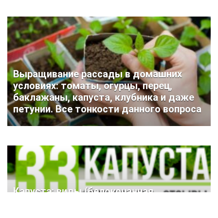
Выращивание рассады в домашних
условиях: томаты, огурцы, перец,
баклажаны, капуста, клубника и даже
петунии. Все тонкости данного вопроса
Капуста: виды (белокочанная,
савойская, брокколи, брюссельская),
описание 33 лучших сортов,