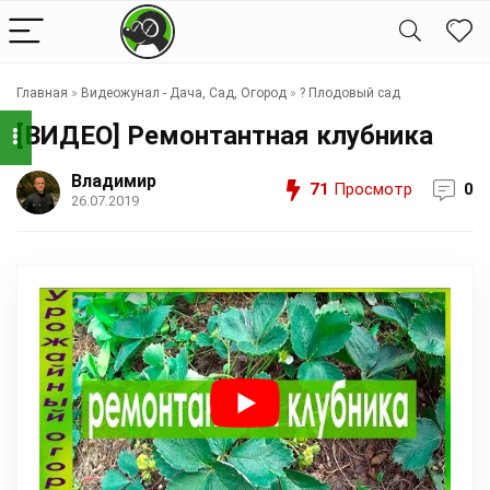
Главная
»
Видеожунал - Дача, Сад, Огород
»
?️ Плодовый сад
[ВИДЕО] Ремонтантная клубника
Владимир
71
Просмотр
0
26.07.2019