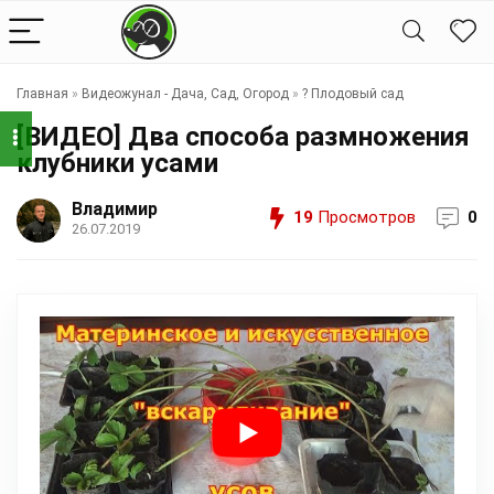
Главная
»
Видеожунал - Дача, Сад, Огород
»
?️ Плодовый сад
[ВИДЕО] Два способа размножения
клубники усами
Владимир
19
Просмотров
0
26.07.2019