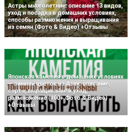
Астры многолетние: описание 13 видов,
уход и посадка в домашних условиях,
способы размножения и выращивания
из семян (Фото & Видео) +Отзывы
Японская камелия в домашних условиях
— зимний цветок из Азии: описание,
сорта, выращивание и уход,
размножение (100+ Фото & Видео)
+Отзывы