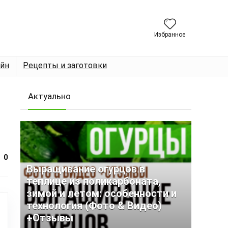
Избранное
йн
Рецепты и заготовки
Актуально
0
Выращивание огурцов в
теплице из поликарбоната,
зимой и летом: особенности и
технология (Фото & Видео)
+Отзывы