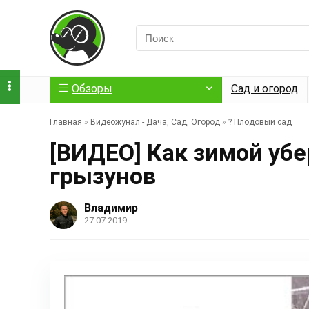
Обзоры
Сад и огород
Главная
»
Видеожунал - Дача, Сад, Огород
»
?️ Плодовый сад
[ВИДЕО] Как зимой уб
грызунов
Владимир
27.07.2019