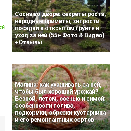
Сосна во дворе: секреты роста,
народные приметы, хитрости
ей
посадки в открытом грунте и
уход за ней (55+ Фото & Видео)
+Отзывы
Малина: как ухаживать за ней,
чтобы был хороший урожай?
Весной, летом, осенью и зимой:
особенности полива,
подкормки, обрезки кустарника
и его ремонтантных сортов