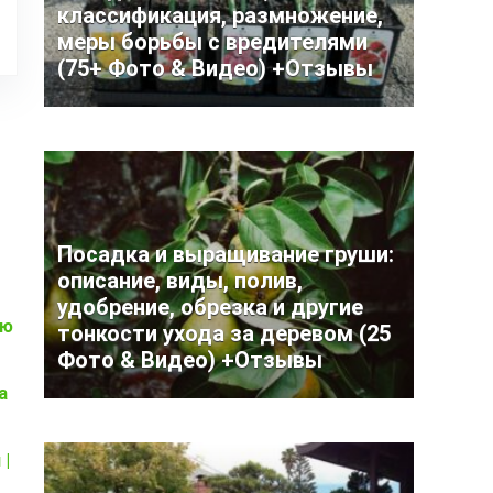
классификация, размножение,
меры борьбы с вредителями
(75+ Фото & Видео) +Отзывы
Посадка и выращивание груши:
описание, виды, полив,
удобрение, обрезка и другие
ью
тонкости ухода за деревом (25
Фото & Видео) +Отзывы
а
 |