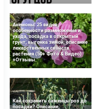
Анемоны: 25 видов,
особенности размножения и
ухода, посадка в открытый
грунт, выгонка зимой, описание
лекарственных свойств
растения (50+ Фото & Видео)
+Отзывы
Как сохранить саженцы роз до
посадки? Описание,