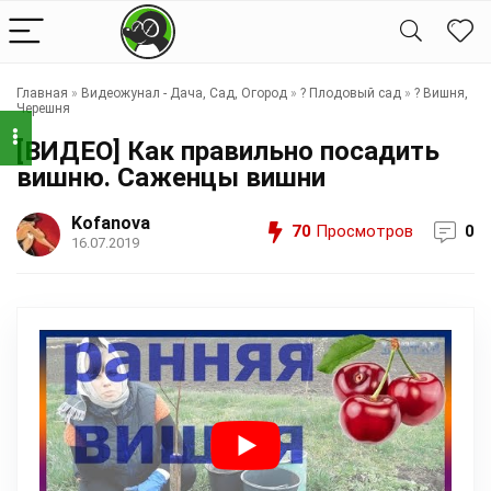
Главная
»
Видеожунал - Дача, Сад, Огород
»
?️ Плодовый сад
»
?️ Вишня,
Черешня
[ВИДЕО] Как правильно посадить
вишню. Саженцы вишни
Kofanova
70
Просмотров
0
16.07.2019