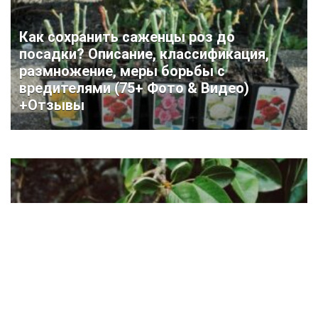
Как сохранить саженцы роз до
посадки? Описание, классификация,
размножение, меры борьбы с
вредителями (75+ Фото & Видео)
+Отзывы
Посадка и выращивание груши:
описание, виды, полив, удобрение,
обрезка и другие тонкости ухода за
деревом (25 Фото & Видео) +Отзывы