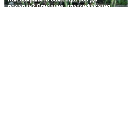
посадки? Описание, классификация,
размножение, меры борьбы с
вредителями (75+ Фото & Видео)
+Отзывы
Krrot.Net ©
Еженедельный Интернет — журнал «Krrot» специально создан
для людей, которые желают преобразить свой дом, дачу или
квартиру и не боятся работы.
На сайте вы найдете много полезных статей которые помогут
воплотить самые смелые задумки.