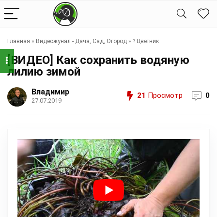
Главная
»
Видеожунал - Дача, Сад, Огород
»
?️ Цветник
[ВИДЕО] Как сохранить водяную
лилию зимой
Владимир
21
Просмотр
0
27.07.2019