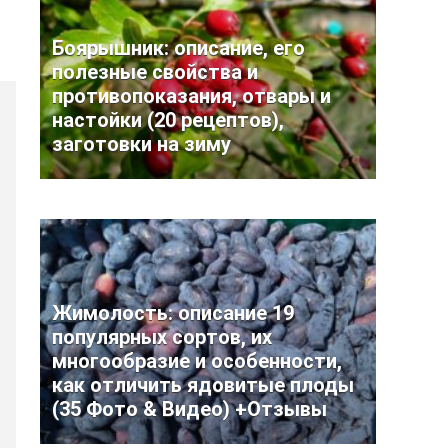
Боярышник: описание, его
полезные свойства и
противопоказания, отвары и
настойки (20 рецептов),
заготовки на зиму
Жимолость: описание 19
популярных сортов, их
многообразие и особенности,
как отличить ядовитые плоды
(35 Фото & Видео) +Отзывы