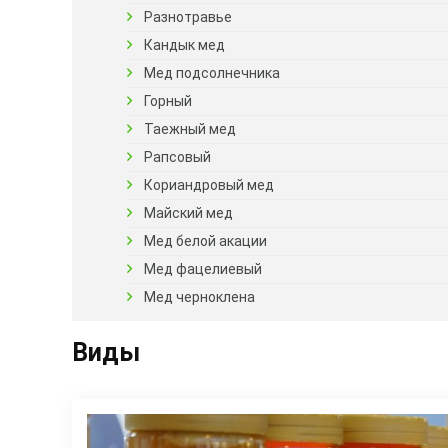
Разнотравье
Кандык мед
Мед подсолнечника
Горный
Таежный мед
Рапсовый
Кориандровый мед
Майский мед
Мед белой акации
Мед фацелиевый
Мед черноклена
Виды