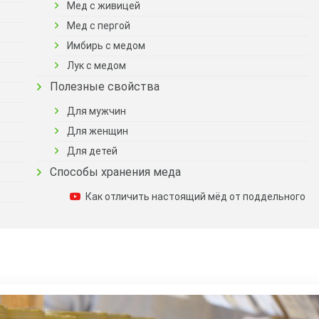
Мед с живицей
Мед с пергой
Имбирь с медом
Лук с медом
Полезные свойства
Для мужчин
Для женщин
Для детей
Способы хранения меда
Как отличить настоящий мёд от поддельного