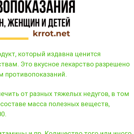
дукт, который издавна ценится
твам. Это вкусное лекарство разрешено
м противопоказаний.
ечить от разных тяжелых недугов, в том
В составе масса полезных веществ,
0.
итамины и пр. Количество того или иного