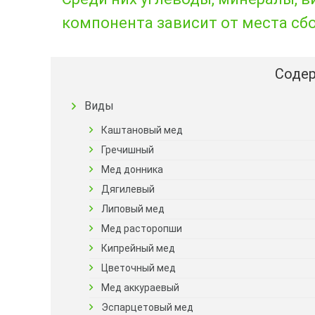
компонента зависит от места сб
Содер
Виды
Каштановый мед
Гречишный
Мед донника
Дягилевый
Липовый мед
Мед расторопши
Кипрейный мед
Цветочный мед
Мед аккураевый
Эспарцетовый мед