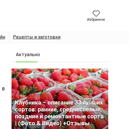
Избранное
йн
Рецепты и заготовки
Актуально
0
Клубника – описание 33 лучших
сортов: ранние, среднеспелые,
поздние и ремонтантные сорта
| (Фото & Видео) +Отзывы