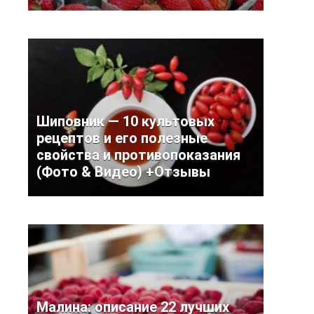
Шиповник — 10 культовых
рецептов и его полезные
свойства и противопоказания
(Фото & Видео) +Отзывы
Малина: описание 22 лучших