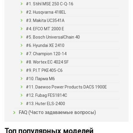
#1. Stihl MSE 250 C-Q-16
#2. Husqvarna 418EL
#3. Makita UC3541A
#4. EFCO MT 2000 E
#5. Bosch UniversalChain 40
#6. Hyundai XE 2410
#7. Champion 120-14
#8. Wortex EC 4024 SF
#9. P.I.T PKE405-С6
#10. Парма М6
#11. Daewoo Power Products DACS 1900E
#12. Fubag FES1814С
#13. Huter ELS-2400
FAQ (Часто задаваемые вопросы)
Топ популярных моделей