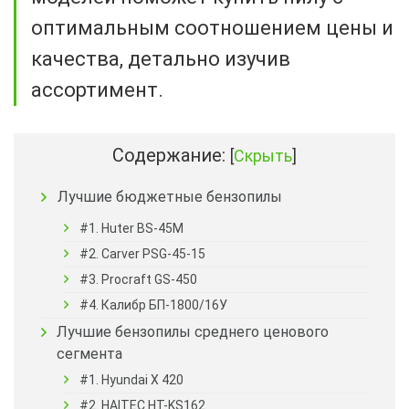
оптимальным соотношением цены и
качества, детально изучив
ассортимент.
Содержание:
[
Скрыть
]
Лучшие бюджетные бензопилы
#1. Huter BS-45M
#2. Carver PSG-45-15
#3. Procraft GS-450
#4. Калибр БП-1800/16У
Лучшие бензопилы среднего ценового
сегмента
#1. Hyundai X 420
#2. HAITEC HT-KS162