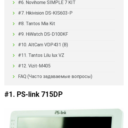
#6. Novihome SIMPLE 7 KIT
#7. Hikivision DS-KIS603-P
#8. Tantos Mia Kit
#9. HiWatch DS-D100KF
#10. AltCam VDP431 (B)
#11. Tantos Lilu lux VZ
#12. Vizit-M405
FAQ (Часто задаваемые вопросы)
#1. PS-link 715DP