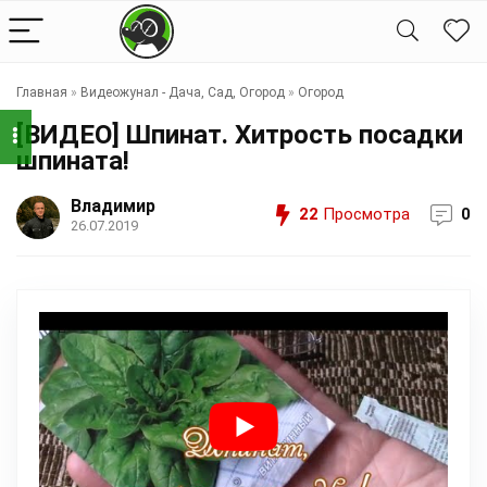
Главная
»
Видеожунал - Дача, Сад, Огород
»
Огород
[ВИДЕО] Шпинат. Хитрость посадки
шпината!
Владимир
22
Просмотра
0
26.07.2019