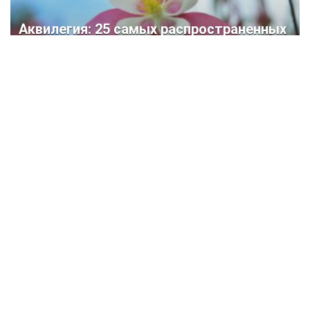
Аквилегия: 25 самых распространенных
видов, правила посадки, ухода и
размножения (70+ Фото & Видео)
+Отзывы
Krrot.Net ©
Еженедельный Интернет — журнал «Krrot» специально создан
для людей, которые желают преобразить свой дом, дачу или
квартиру и не боятся работы.
На сайте вы найдете много полезных статей которые помогут
воплотить самые смелые задумки.