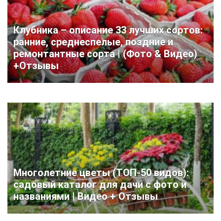
Клубника – описание 33 лучших сортов:
ранние, среднеспелые, поздние и
ремонтантные сорта | (Фото & Видео)
+Отзывы
Многолетние цветы (ТОП-50 видов):
садовый каталог для дачи с фото и
названиями | Видео + Отзывы