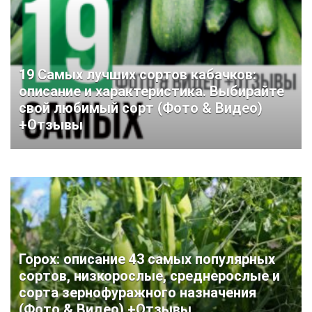
19 Самых лучших сортов кабачков:
описание и характеристика. Выбирайте
свой любимый сорт (Фото & Видео)
+Отзывы
Горох: описание 43 самых популярных
сортов, низкорослые, среднерослые и
сорта зернофуражного назначения
(Фото & Видео) +Отзывы