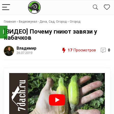
Главная
»
Видеожунал - Дача, Сад, Огород
»
Огород
[ВИДЕО] Почему гниют завязи у
кабачков
Владимир
17
Просмотров
0
26.07.2019