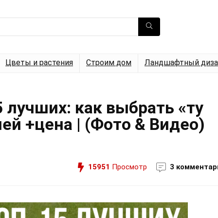
Цветы и растения
Строим дом
Ландшафтный диза
5 лучших: как выбрать «ту
ей +цена | (Фото & Видео)
15951
Просмотр
3 комментар