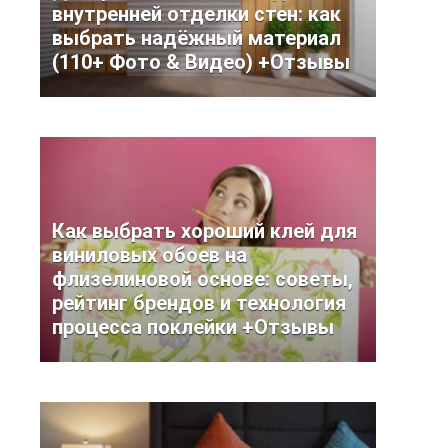
внутренней отделки стен: как
выбрать надёжный материал
(110+ Фото & Видео) +Отзывы
Как выбрать хороший клей для
виниловых обоев на
флизелиновой основе: советы,
рейтинг брендов и технология
процесса поклейки +Отзывы