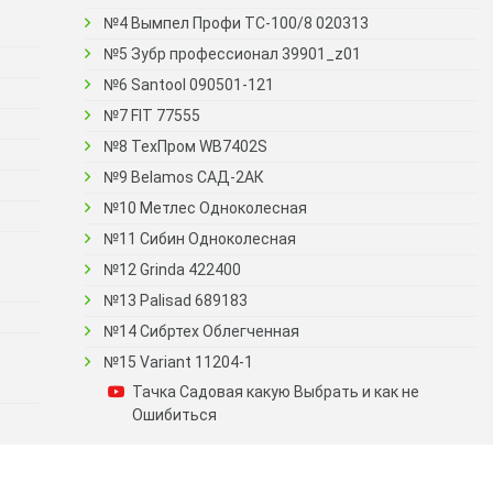
№4 Вымпел Профи ТС-100/8 020313
№5 Зубр профессионал 39901_z01
№6 Santool 090501-121
№7 FIT 77555
№8 ТехПром WB7402S
№9 Belamos САД-2АК
№10 Метлес Одноколесная
№11 Сибин Одноколесная
№12 Grinda 422400
№13 Palisad 689183
№14 Сибртех Облегченная
№15 Variant 11204-1
Тачка Садовая какую Выбрать и как не
Ошибиться