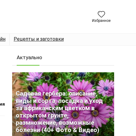
Избранное
йн
Рецепты и заготовки
Актуально
Садовая гербера: описание,
виды и сорта, посадка и уход
ия
за африканским цветком в
открытом грунте,
размножение, возможные
болезни (40+ Фото & Видео)