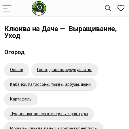
Клюква на Даче — Выращивание,
Уход
Огород
Овощи
Горох, фасоль, кукуруза и пр.
Кабачки, патиссоны, тыквы, арбузы, дыни
Картофель
Лук, чеснок, зеленые и пряные культуры
Морковь, свекла, редис и другие корнеплоды