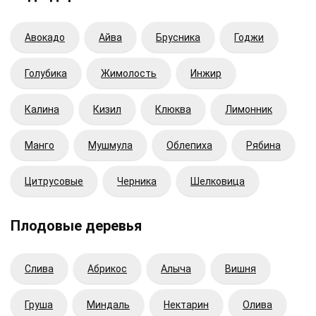
Авокадо
Айва
Брусника
Годжи
Голубика
Жимолость
Инжир
Калина
Кизил
Клюква
Лимонник
Манго
Мушмула
Облепиха
Рябина
Цитрусовые
Черника
Шелковица
Плодовые деревья
Cлива
Абрикос
Алыча
Вишня
Груша
Миндаль
Нектарин
Олива