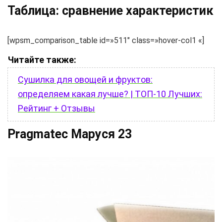
Таблица: сравнение характеристик
[wpsm_comparison_table id=»511″ class=»hover-col1 «]
Читайте также:
Сушилка для овощей и фруктов:
определяем какая лучше? | ТОП-10 Лучших:
Рейтинг + Отзывы
Pragmatec Маруся 23