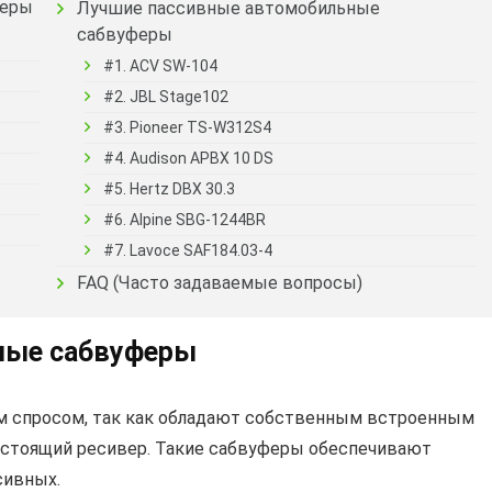
феры
Лучшие пассивные автомобильные
сабвуферы
#1. ACV SW-104
#2. JBL Stage102
#3. Pioneer TS-W312S4
#4. Audison APBX 10 DS
#5. Hertz DBX 30.3
#6. Alpine SBG-1244BR
#7. Lavoce SAF184.03-4
FAQ (Часто задаваемые вопросы)
ные сабвуферы
 спросом, так как обладают собственным встроенным
остоящий ресивер. Такие сабвуферы обеспечивают
сивных.