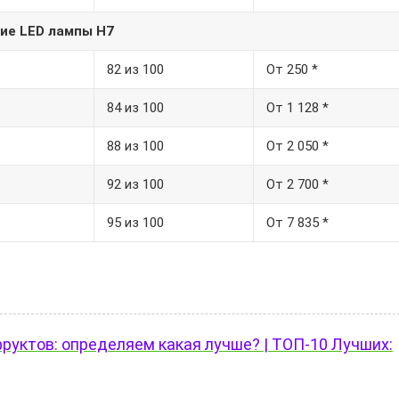
ие LED лампы Н7
82 из 100
От 250 *
84 из 100
От 1 128 *
88 из 100
От 2 050 *
92 из 100
От 2 700 *
95 из 100
От 7 835 *
руктов: определяем какая лучше? | ТОП-10 Лучших: