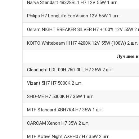
Narva Standart 48328BL1 H7 12V 55W 1 шт.
Philips H7 LongLife EcoVision 12V 55W 1 шт.
Osram NIGHT BREAKER SILVER H7 +100% 12V 55W 2 
KOITO Whitebeam III H7 4200K 12V 55W (100W) 2 шт.
Лучшие к
ClearLight LDL 00H 760-0LL H7 35W 2 шт.
Vizant 5H7 H7 5000K 2 шт.
SHO-ME H7 5000K H7 35W 1 шт.
MTF Standard XBH7К4 Н7 35W 1 шт.
CARCAM Xenon H7 35W 2 шт.
MTF Active Night AXBH07 H7 35W 2 шт.