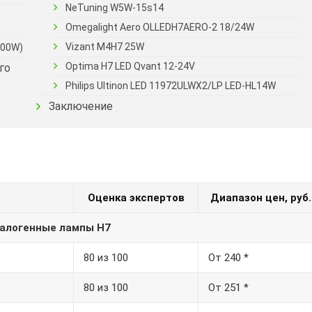
NeTuning W5W-15s14
Omegalight Aero OLLEDH7AERO-2 18/24W
Vizant M4H7 25W
100W)
Optima H7 LED Qvant 12-24V
го
Philips Ultinon LED 11972ULWX2/LP LED-HL14W
Заключение
Оценка экспертов
Диапазон цен, руб.
алогенные лампы Н7
80 из 100
От 240 *
80 из 100
От 251 *