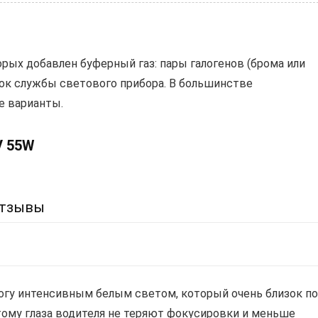
орых добавлен буферный газ: пары галогенов (брома или
ок службы светового прибора. В большинстве
е варианты.
V 55W
тзывы
огу интенсивным белым светом, который очень близок по
ому глаза водителя не теряют фокусировки и меньше