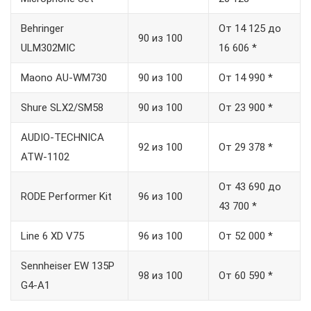
Behringer
От 14 125 до
90 из 100
ULM302MIC
16 606 *
Maono AU-WM730
90 из 100
От 14 990 *
Shure SLX2/SM58
90 из 100
От 23 900 *
AUDIO-TECHNICA
92 из 100
От 29 378 *
ATW-1102
От 43 690 до
RODE Performer Kit
96 из 100
43 700 *
Line 6 XD V75
96 из 100
От 52 000 *
Sennheiser EW 135P
98 из 100
От 60 590 *
G4-A1