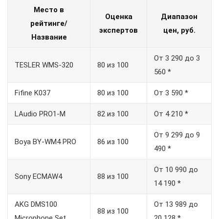
Место в
Оценка
Диапазон
рейтинге/
экспертов
цен, руб.
Название
От 3 290 до 3
TESLER WMS-320
80 из 100
560 *
Fifine K037
80 из 100
От 3 590 *
LAudio PRO1-M
82 из 100
От 4 210 *
От 9 299 до 9
Boya BY-WM4 PRO
86 из 100
490 *
От 10 990 до
Sony ECMAW4
88 из 100
14 190 *
AKG DMS100
От 13 989 до
88 из 100
Microphone Set
20 128 *