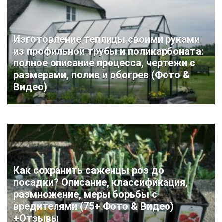
Изготовление теплицы своими руками
из профильной трубы и поликарбоната:
полное описание процесса, чертежи с
размерами, полив и обогрев (Фото &
Видео)
Как сохранить саженцы роз до
посадки? Описание, классификация,
размножение, меры борьбы с
вредителями (75+ Фото & Видео)
+Отзывы