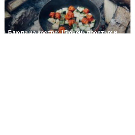
Блюда на костре: 15 очень простых и
вкусных рецептов для отдыха на
природе | (Фото & Видео)
Krrot.Net ©
Еженедельный Интернет — журнал «Krrot» специально создан
для людей, которые желают преобразить свой дом, дачу или
квартиру и не боятся работы.