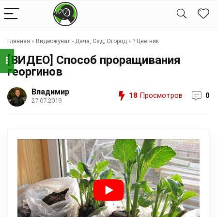
Главная
»
Видеожунал - Дача, Сад, Огород
»
?️ Цветник
[ВИДЕО] Способ проращивания
георгинов
Владимир
18
Просмотров
0
27.07.2019