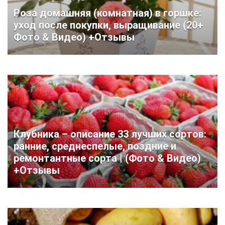
Роза домашняя (комнатная) в горшке:
уход после покупки, выращивание (20+
Фото & Видео) +Отзывы
Клубника – описание 33 лучших сортов:
ранние, среднеспелые, поздние и
ремонтантные сорта | (Фото & Видео)
+Отзывы