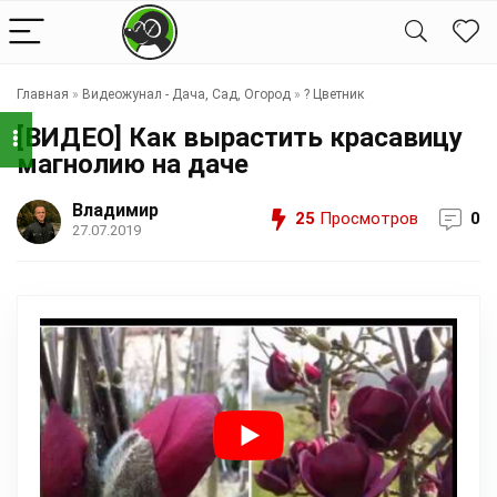
Главная
»
Видеожунал - Дача, Сад, Огород
»
?️ Цветник
[ВИДЕО] Как вырастить красавицу
магнолию на даче
Владимир
25
Просмотров
0
27.07.2019