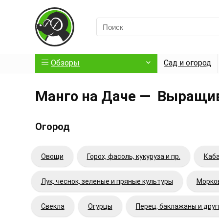
Обзоры
Сад и огород
Манго на Даче — Выращив
Огород
Овощи
Горох, фасоль, кукуруза и пр.
Каба
Лук, чеснок, зеленые и пряные культуры
Морков
Свекла
Огурцы
Перец, баклажаны и дру