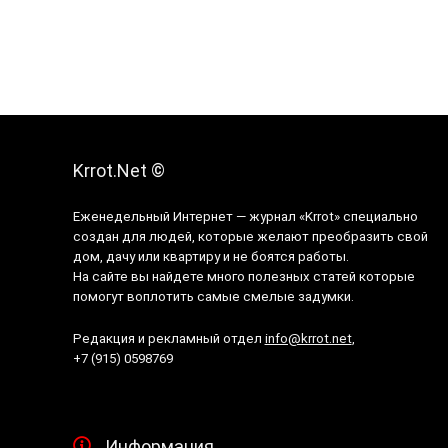
Krrot.Net ©
Еженедельный Интернет — журнал «Krrot» специально
создан для людей, которые желают преобразить свой
дом, дачу или квартиру и не боятся работы.
На сайте вы найдете много полезных статей которые
помогут воплотить самые смелые задумки.
Редакция и рекламный отдел
info@krrot.net
,
+7 (915) 0598769
Информация