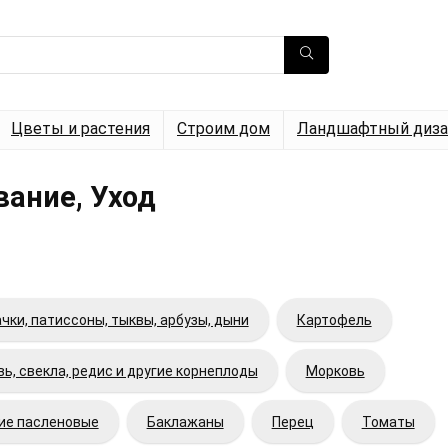
Цветы и растения
Строим дом
Ландшафтный диза
ание, Уход
чки, патиссоны, тыквы, арбузы, дыни
Картофель
ь, свекла, редис и другие корнеплоды
Морковь
гие пасленовые
Баклажаны
Перец
Томаты