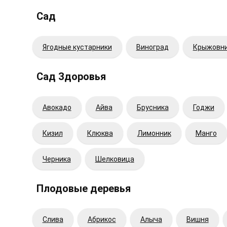
Сад
Ягодные кустарники
Виноград
Крыжовн
Сад Здоровья
Авокадо
Айва
Брусника
Годжи
Кизил
Клюква
Лимонник
Манго
Черника
Шелковица
Плодовые деревья
Cлива
Абрикос
Алыча
Вишня