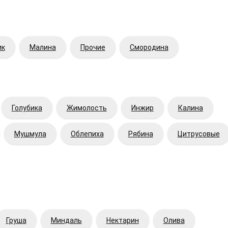
ик
Малина
Прочие
Смородина
Голубика
Жимолость
Инжир
Калина
Мушмула
Облепиха
Рябина
Цитрусовые
Груша
Миндаль
Нектарин
Олива