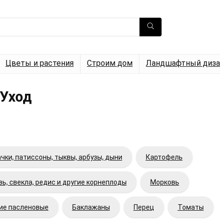
Цветы и растения
Строим дом
Ландшафтный диза
 Уход
чки, патиссоны, тыквы, арбузы, дыни
Картофель
ь, свекла, редис и другие корнеплоды
Морковь
гие пасленовые
Баклажаны
Перец
Томаты