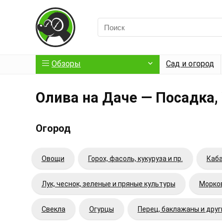
Обзоры
Сад и огород
Олива на Даче — Посадка,
Огород
Овощи
Горох, фасоль, кукуруза и пр.
Каба
Лук, чеснок, зеленые и пряные культуры
Морков
Свекла
Огурцы
Перец, баклажаны и дру