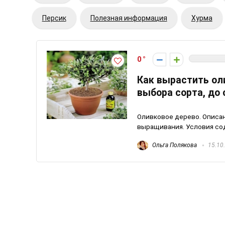
Персик
Полезная информация
Хурма
0
Как вырастить ол
выбора сорта, до 
Оливковое дерево. Описан
выращивания. Условия соде
Ольга Полякова
15.10