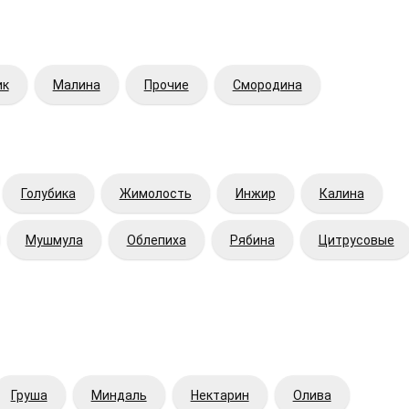
ик
Малина
Прочие
Смородина
Голубика
Жимолость
Инжир
Калина
Мушмула
Облепиха
Рябина
Цитрусовые
Груша
Миндаль
Нектарин
Олива