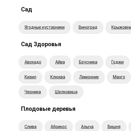
Сад
Ягодные кустарники
Виноград
Крыжовн
Сад Здоровья
Авокадо
Айва
Брусника
Годжи
Кизил
Клюква
Лимонник
Манго
Черника
Шелковица
Плодовые деревья
Cлива
Абрикос
Алыча
Вишня