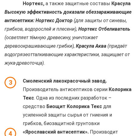
Нортекс,
а также защитные составы
Красула
Высокую эффективность доказали обеззараживающие
антисептики: Нортекс Доктор
(для защиты от синевы,
грибков, водорослей и плесени),
Нортекс Отбеливатель
(осветляет тёмную древесину, уничтожает
деревоокрашивающие грибки),
Красула Аква
(придаёт
водогрязеотталкивающие характеристики, защищает от
жука-древоточца).
Смоленский лакокрасочный завод.
3
Производитель антисептиков серии
Колорика
Текс
. Одна из последних разработок –
средство
Биощит Колорика Текс
для
усиленной защиты сырья от гниения и
грибков, биозащитной грунтовки
«Ярославский антисептик».
Производит
4