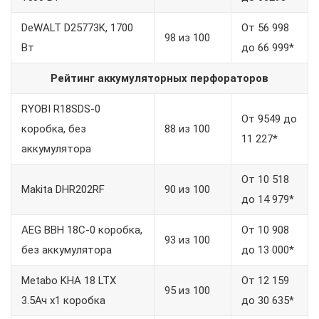
DeWALT D25773K, 1700
От 56 998
98 из 100
Вт
до 66 999*
Рейтинг аккумуляторных перфораторов
RYOBI R18SDS-0
От 9549 до
коробка, без
88 из 100
11 227*
аккумулятора
От 10 518
Makita DHR202RF
90 из 100
до 14 979*
AEG BBH 18C-0 коробка,
От 10 908
93 из 100
без аккумулятора
до 13 000*
Metabo KHA 18 LTX
От 12 159
95 из 100
3.5Ач x1 коробка
до 30 635*