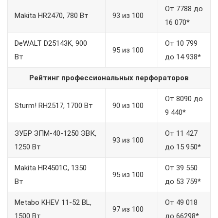
От 7788 до
Makita HR2470, 780 Вт
93 из 100
16 070*
DeWALT D25143K, 900
От 10 799
95 из 100
Вт
до 14 938*
Рейтинг профессиональных перфораторов
От 8090 до
Sturm! RH2517, 1700 Вт
90 из 100
9 440*
ЗУБР ЗПМ-40-1250 ЭВК,
От 11 427
93 из 100
1250 Вт
до 15 950*
Makita HR4501C, 1350
От 39 550
95 из 100
Вт
до 53 759*
Metabo KHEV 11-52 BL,
От 49 018
97 из 100
1500 Вт
до 66298*