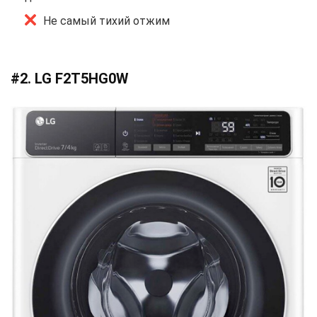
Не самый тихий отжим
#2. LG F2T5HG0W