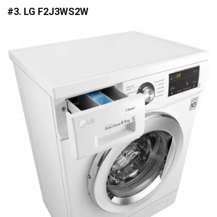
#3. LG F2J3WS2W