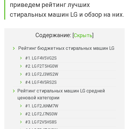
приведем рейтинг лучших
стиральных машин LG и обзор на них.
Содержание:
[
Скрыть
]
Рейтинг бюджетных стиральных машин LG
#1. LG F4V5VG2S
#2. LG F2T5HG0W
#3. LG F2J3WS2W
#4. LG F4V5RS2S
Рейтинг стиральных машин LG средней
ценовой категории
#1. LG F2J6NM7W
#2. LG F2J7NS0W
#3. LG F2V5HS8S