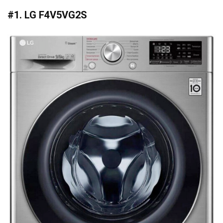
#1. LG F4V5VG2S