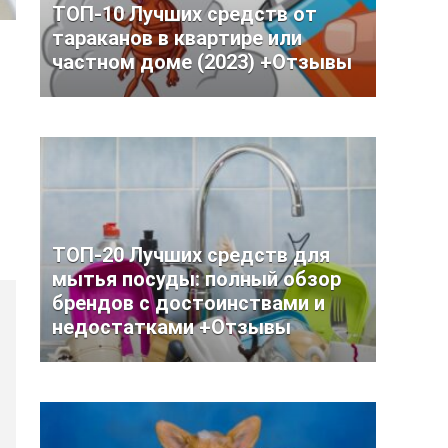
ТОП-10 Лучших средств от
тараканов в квартире или
частном доме (2023) +Отзывы
ТОП-20 Лучших средств для
мытья посуды: полный обзор
брендов с достоинствами и
недостатками +Отзывы