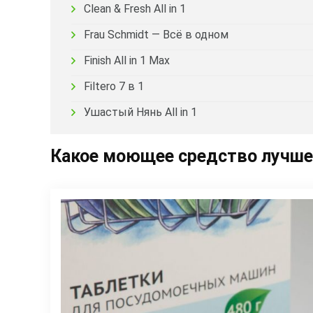
Clean & Fresh All in 1
Frau Schmidt — Всё в одном
Finish All in 1 Max
Filtero 7 в 1
Ушастый Нянь All in 1
Какое моющее средство лучше