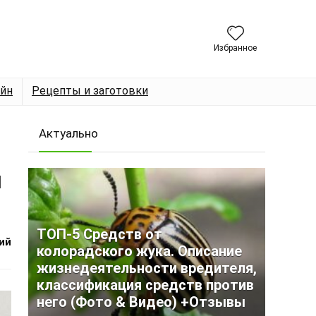
Избранное
йн
Рецепты и заготовки
Актуально
ы
ТОП-5 Средств от
ий
колорадского жука. Описание
жизнедеятельности вредителя,
классификация средств против
него (Фото & Видео) +Отзывы