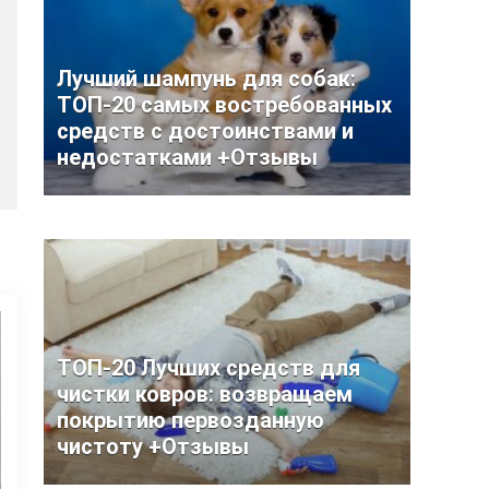
Лучший шампунь для собак:
ТОП-20 самых востребованных
средств с достоинствами и
недостатками +Отзывы
ТОП-20 Лучших средств для
чистки ковров: возвращаем
покрытию первозданную
чистоту +Отзывы