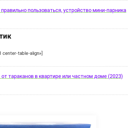
 правильно пользоваться, устройство мини-парника
стик
center-table-align»]
от тараканов в квартире или частном доме (2023)