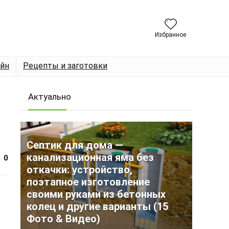
Избранное
йн
Рецепты и заготовки
Актуально
Септик для дома —
канализационная яма без
0
откачки: устройство,
поэтапное изготовление
своими руками из бетонных
колец и другие варианты (15
Фото & Видео)