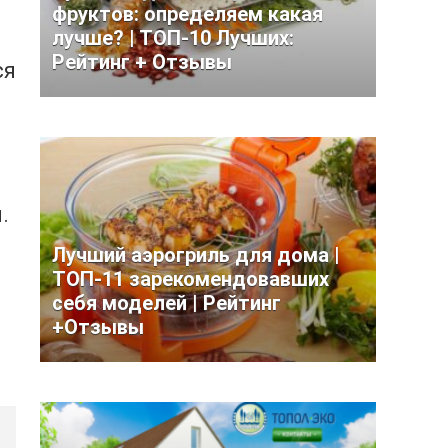
фруктов: определяем какая
лучше? | ТОП-10 Лучших:
Рейтинг + Отзывы
ся
.
Лучший аэрогриль для дома |
ТОП-11 зарекомендовавших
себя моделей | Рейтинг
+Отзывы