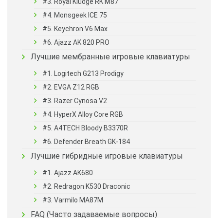
#3. Royal Kludge RK M87
#4. Monsgeek ICE 75
#5. Keychron V6 Max
#6. Ajazz AK 820 PRO
Лучшие мембранные игровые клавиатуры
#1. Logitech G213 Prodigy
#2. EVGA Z12 RGB
#3. Razer Cynosa V2
#4. HyperX Alloy Core RGB
#5. A4TECH Bloody B3370R
#6. Defender Breаth GK-184
Лучшие гибридные игровые клавиатуры
#1. Ajazz AK680
#2. Redragon K530 Draconic
#3. Varmilo MA87M
FAQ (Часто задаваемые вопросы)