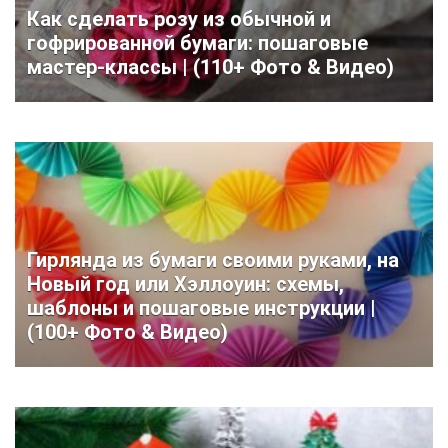
Как сделать розу из обычной и
гофрированной бумаги: пошаговые
мастер-классы | (110+ Фото & Видео)
Гирлянда из бумаги своими руками, на
Новый год или Хэллоуин: схемы,
шаблоны и пошаговые инструкции |
(100+ Фото & Видео)