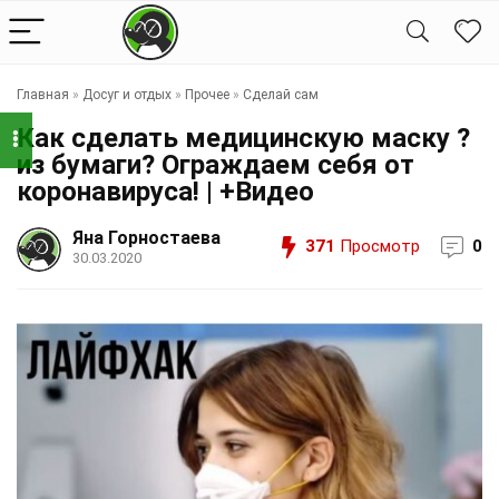
Главная
»
Досуг и отдых
»
Прочее
»
Сделай сам
Как сделать медицинскую маску ?
из бумаги? Ограждаем себя от
коронавируса! | +Видео
Яна Горностаева
371
Просмотр
0
30.03.2020