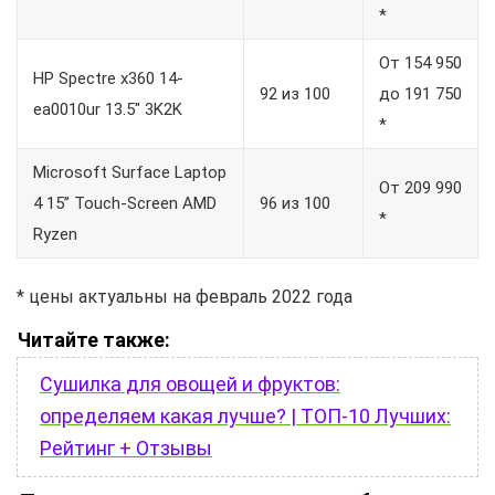
*
От 154 950
HP Spectre x360 14-
92 из 100
до 191 750
ea0010ur 13.5″ 3K2K
*
Microsoft Surface Laptop
От 209 990
4 15” Touch-Screen AMD
96 из 100
*
Ryzen
* цены актуальны на февраль 2022 года
Читайте также:
Сушилка для овощей и фруктов:
определяем какая лучше? | ТОП-10 Лучших:
Рейтинг + Отзывы