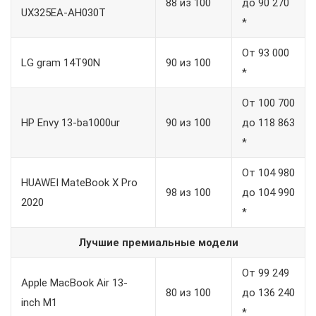
88 из 100
до 90 270
UX325EA-AH030T
*
От 93 000
LG gram 14T90N
90 из 100
*
От 100 700
HP Envy 13-ba1000ur
90 из 100
до 118 863
*
От 104 980
HUAWEI MateBook X Pro
98 из 100
до 104 990
2020
*
Лучшие премиальные модели
От 99 249
Apple MacBook Air 13-
80 из 100
до 136 240
inch M1
*