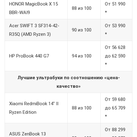
HONOR MagicBook X 15
От 51 990
88 из 100
BBR-WAI9
*
Acer SWIFT 3 SF314-42-
От 53 990
90 из 100
R35Q (AMD Ryzen 3)
*
От 56 628
HP ProBook 440 G7
94 из 100
до 62 590
*
Лучшие ультрабуки по соотношению «цена-
качество»
От 59 680
Xiaomi RedmiBook 14″ II
88 из 100
до 65 709
Ryzen Edition
*
От 88 299
ASUS ZenBook 13