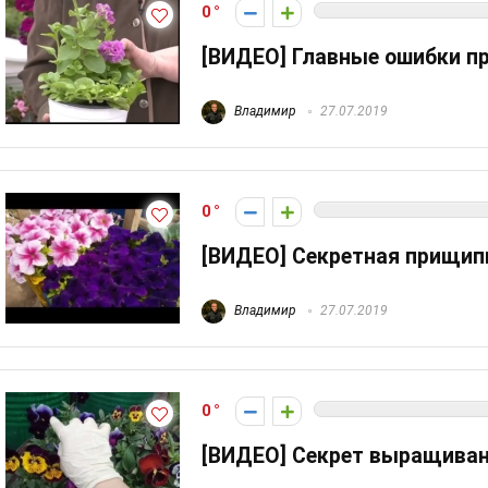
0
[ВИДЕО] Главные ошибки п
Владимир
27.07.2019
0
[ВИДЕО] Секретная прищип
Владимир
27.07.2019
0
[ВИДЕО] Секрет выращива