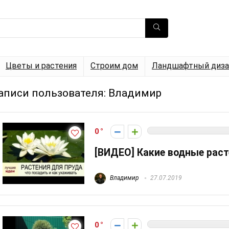
Цветы и растения
Строим дом
Ландшафтный диза
аписи пользователя:
Владимир
0
[ВИДЕО] Какие водные раст
Владимир
27.07.2019
0