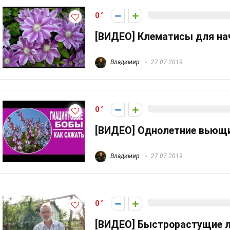
0
[ВИДЕО] Клематисы для н
Владимир
27.07.2019
0
[ВИДЕО] Однолетние вьющи
Владимир
27.07.2019
0
[ВИДЕО] Быстрорастущие 