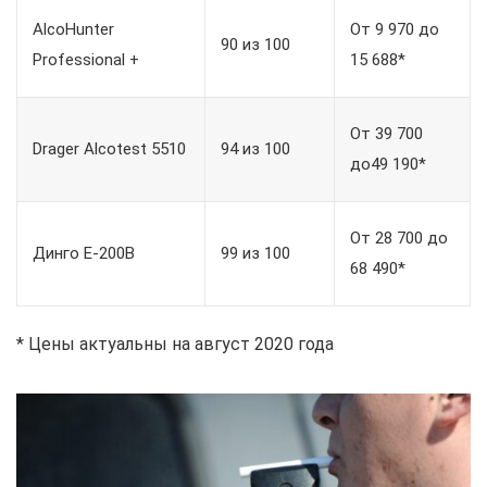
AlcoHunter
От 9 970 до
90 из 100
Professional +
15 688*
От 39 700
Drager Alcotest 5510
94 из 100
до49 190*
От 28 700 до
Динго E-200B
99 из 100
68 490*
* Цены актуальны на август 2020 года