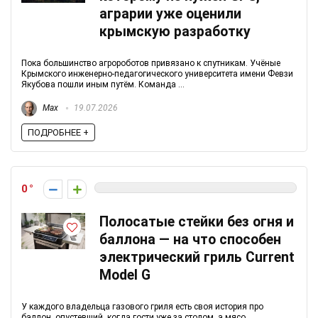
аграрии уже оценили
крымскую разработку
Пока большинство агророботов привязано к спутникам. Учёные
Крымского инженерно-педагогического университета имени Февзи
Якубова пошли иным путём. Команда ...
Max
19.07.2026
ПОДРОБНЕЕ +
0
Полосатые стейки без огня и
баллона — на что способен
электрический гриль Current
Model G
У каждого владельца газового гриля есть своя история про
баллон, опустевший, когда гости уже за столом, а мясо