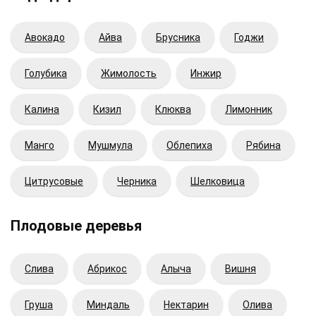
Авокадо
Айва
Брусника
Годжи
Голубика
Жимолость
Инжир
Калина
Кизил
Клюква
Лимонник
Манго
Мушмула
Облепиха
Рябина
Цитрусовые
Черника
Шелковица
Плодовые деревья
Cлива
Абрикос
Алыча
Вишня
Груша
Миндаль
Нектарин
Олива