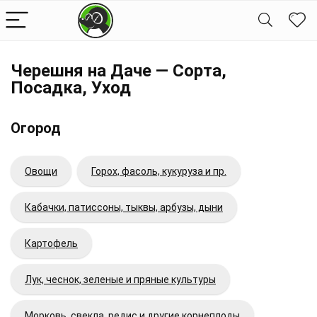
Черешня на Даче — Сорта,
Посадка, Уход
Огород
Овощи
Горох, фасоль, кукуруза и пр.
Кабачки, патиссоны, тыквы, арбузы, дыни
Картофель
Лук, чеснок, зеленые и пряные культуры
Морковь, свекла, редис и другие корнеплоды