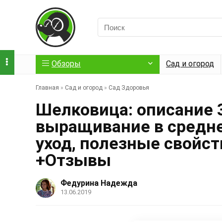
Обзоры
Сад и огород
Главная
»
Сад и огород
»
Сад Здоровья
Шелковица: описание 
выращивание в средне
уход, полезные свойст
+Отзывы
Федурина Надежда
13.06.2019