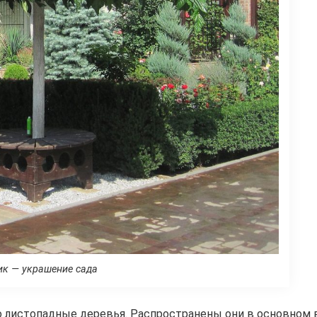
ик — украшение сада
то листопадные деревья. Распространены они в основном 