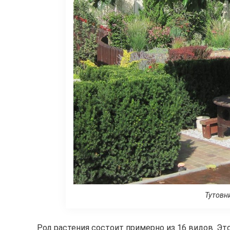
Тутовн
Род растения состоит примерно из 16 видов. Э