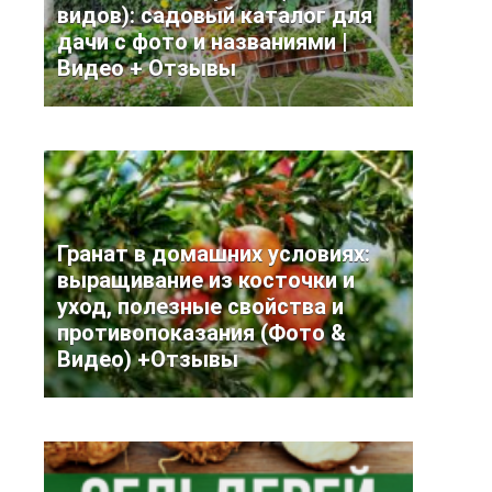
видов): садовый каталог для
дачи с фото и названиями |
Видео + Отзывы
Гранат в домашних условиях:
выращивание из косточки и
уход, полезные свойства и
противопоказания (Фото &
Видео) +Отзывы