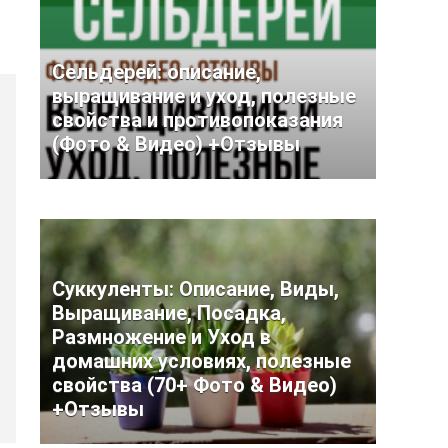
Сельдерей: описание,
выращивание и уход, полезные
свойства и противопоказания
(Фото & Видео) +Отзывы
Суккуленты: Описание, Виды,
Выращивание, Посадка,
Размножение и Уход в
домашних условиях, полезные
свойства (70+ Фото & Видео)
+Отзывы